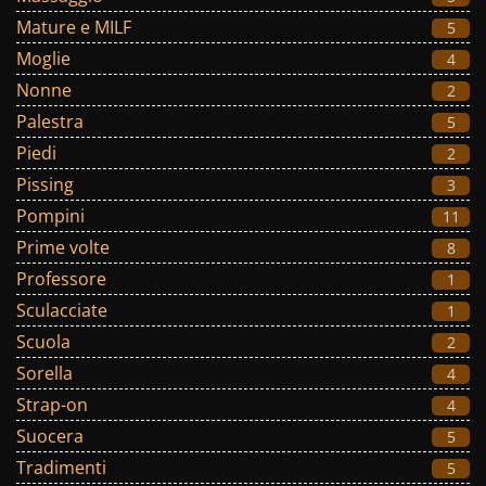
Mature e MILF
5
Moglie
4
Nonne
2
Palestra
5
Piedi
2
Pissing
3
Pompini
11
Prime volte
8
Professore
1
Sculacciate
1
Scuola
2
Sorella
4
Strap-on
4
Suocera
5
Tradimenti
5