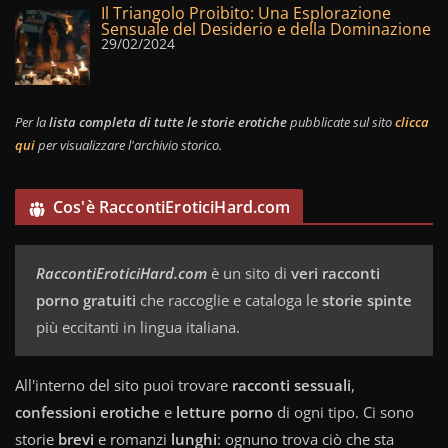
Il Triangolo Proibito: Una Esplorazione
Sensuale del Desiderio e della Dominazione
29/02/2024
Per la
lista completa di tutte le storie erotiche
pubblicate sul sito
clicca
qui
per visualizzare l'archivio storico.
Cos'è RaccontiEroticiHard.com
RaccontiEroticiHard.com
è un sito di
veri racconti
porno gratuiti
che raccoglie e cataloga le
storie spinte
più eccitanti in lingua italiana.
All'interno del sito puoi trovare
racconti sessuali
,
confessioni erotiche
e
letture porno
di ogni tipo. Ci sono
storie
brevi
e romanzi
lunghi
: ognuno trova ciò che sta