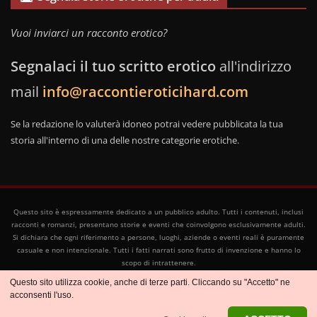
Vuoi inviarci un racconto erotico?
Segnalaci il tuo scritto erotico
all'indirizzo
mail
info@raccontieroticihard.com
Se la redazione lo valuterà idoneo potrai vedere pubblicata la tua
storia all'interno di una delle nostre categorie erotiche.
Questo sito è espressamente dedicato a un pubblico adulto. Tutti i contenuti, inclusi
racconti e romanzi, presentano storie e eventi che coinvolgono esclusivamente adulti.
Si dichiara che ogni riferimento a persone, luoghi, aziende o eventi reali è puramente
casuale e non intenzionale. Tutti i fatti narrati sono frutto di invenzione e hanno lo
scopo di intrattenere.
Copyright © 2026
Racconti Erotici
- Tutti i diritti riservati
Questo sito utilizza cookie, anche di terze parti. Cliccando su "Accetto" ne
-
Cookie policy
-
Privacy policy
acconsenti l'uso.
Contattaci:
info@raccontieroticihard.com