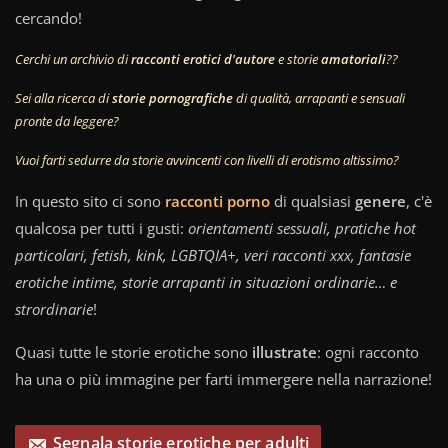
cercando!
Cerchi un archivio di
racconti erotici d'autore
e storie
amatoriali
??
Sei alla ricerca di
storie pornografiche
di qualità, arrapanti e sensuali
pronte da leggere?
Vuoi farti sedurre da storie avvincenti con livelli di erotismo altissimo?
In questo sito ci sono
racconti porno
di qualsiasi
genere
, c'è
qualcosa per tutti i gusti:
orientamenti sessuali, pratiche hot
particolari, fetish, kink, LGBTQIA+, veri racconti xxx, fantasie
erotiche intime, storie arrapanti in situazioni ordinarie… e
strordinarie
!
Quasi tutte le storie erotiche sono
illustrate
: ogni racconto
ha una o più immagine per farti immergere nella narrazione!
Segnala storie erotiche per adulti