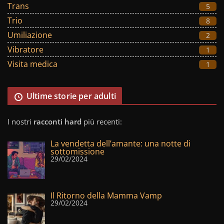
Trans
5
Trio
8
Umiliazione
2
Vibratore
1
Visita medica
1
Ultime storie per adulti
I nostri
racconti hard
più recenti:
La vendetta dell’amante: una notte di
sottomissione
29/02/2024
Il Ritorno della Mamma Vamp
29/02/2024