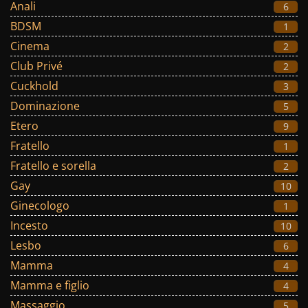
Anali
6
BDSM
1
Cinema
2
Club Privé
2
Cuckhold
3
Dominazione
5
Etero
9
Fratello
1
Fratello e sorella
2
Gay
10
Ginecologo
1
Incesto
10
Lesbo
6
Mamma
4
Mamma e figlio
4
Massaggio
5