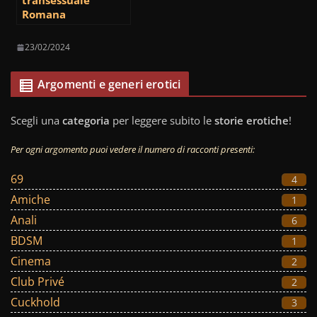
transessuale
Romana
23/02/2024
Argomenti e generi erotici
Scegli una
categoria
per leggere subito le
storie erotiche
!
Per ogni argomento puoi vedere il numero di racconti presenti:
69
4
Amiche
1
Anali
6
BDSM
1
Cinema
2
Club Privé
2
Cuckhold
3