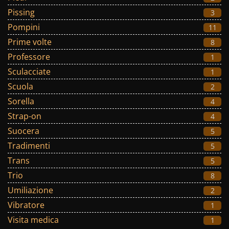
Pissing
3
Pompini
11
Prime volte
8
Professore
1
Sculacciate
1
Scuola
2
Sorella
4
Strap-on
4
Suocera
5
Tradimenti
5
Trans
5
Trio
8
Umiliazione
2
Vibratore
1
Visita medica
1