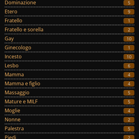
Dominazione
5
Etero
9
Fratello
1
Fratello e sorella
2
Gay
10
Ginecologo
1
Incesto
10
Lesbo
6
Mamma
4
Mamma e figlio
4
Massaggio
5
Mature e MILF
5
Moglie
4
Nonne
2
Palestra
5
Piedi
2