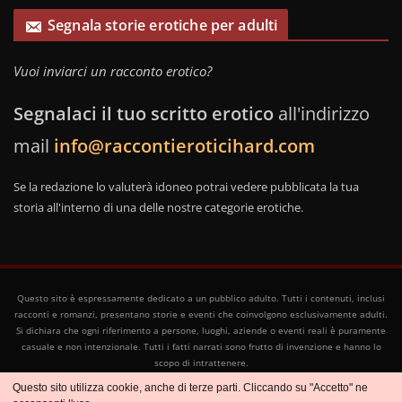
Segnala storie erotiche per adulti
Vuoi inviarci un racconto erotico?
Segnalaci il tuo scritto erotico
all'indirizzo
mail
info@raccontieroticihard.com
Se la redazione lo valuterà idoneo potrai vedere pubblicata la tua
storia all'interno di una delle nostre categorie erotiche.
Questo sito è espressamente dedicato a un pubblico adulto. Tutti i contenuti, inclusi
racconti e romanzi, presentano storie e eventi che coinvolgono esclusivamente adulti.
Si dichiara che ogni riferimento a persone, luoghi, aziende o eventi reali è puramente
casuale e non intenzionale. Tutti i fatti narrati sono frutto di invenzione e hanno lo
scopo di intrattenere.
Copyright © 2026
Racconti Erotici
- Tutti i diritti riservati
Questo sito utilizza cookie, anche di terze parti. Cliccando su "Accetto" ne