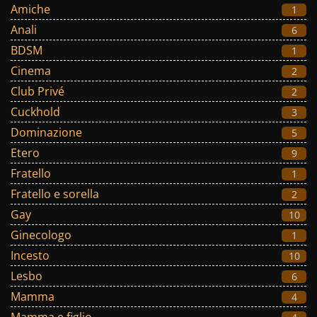
Amiche
1
Anali
6
BDSM
1
Cinema
2
Club Privé
2
Cuckhold
3
Dominazione
5
Etero
9
Fratello
1
Fratello e sorella
2
Gay
10
Ginecologo
1
Incesto
10
Lesbo
6
Mamma
4