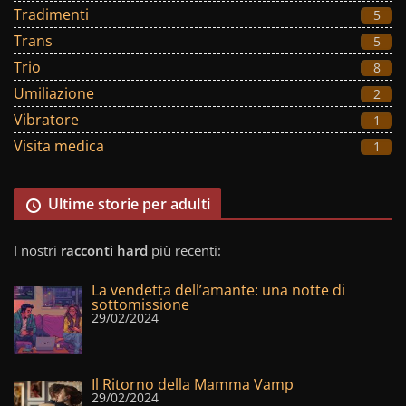
Tradimenti
5
Trans
5
Trio
8
Umiliazione
2
Vibratore
1
Visita medica
1
Ultime storie per adulti
I nostri
racconti hard
più recenti:
La vendetta dell’amante: una notte di
sottomissione
29/02/2024
Il Ritorno della Mamma Vamp
29/02/2024