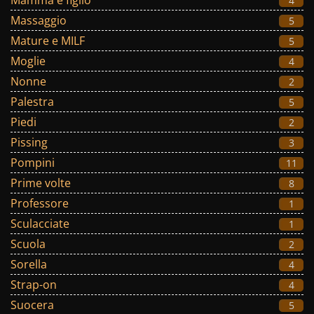
Mamma e figlio
4
Massaggio
5
Mature e MILF
5
Moglie
4
Nonne
2
Palestra
5
Piedi
2
Pissing
3
Pompini
11
Prime volte
8
Professore
1
Sculacciate
1
Scuola
2
Sorella
4
Strap-on
4
Suocera
5