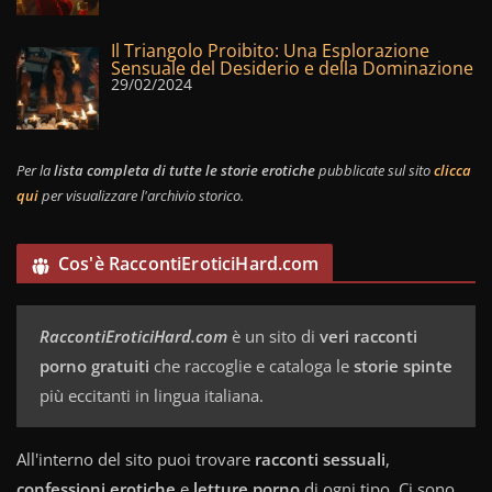
Il Triangolo Proibito: Una Esplorazione
Sensuale del Desiderio e della Dominazione
29/02/2024
Per la
lista completa di tutte le storie erotiche
pubblicate sul sito
clicca
qui
per visualizzare l'archivio storico.
Cos'è RaccontiEroticiHard.com
RaccontiEroticiHard.com
è un sito di
veri racconti
porno gratuiti
che raccoglie e cataloga le
storie spinte
più eccitanti in lingua italiana.
All'interno del sito puoi trovare
racconti sessuali
,
confessioni erotiche
e
letture porno
di ogni tipo. Ci sono