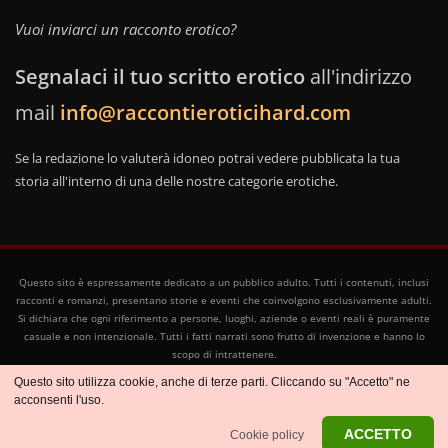
Vuoi inviarci un racconto erotico?
Segnalaci il tuo scritto erotico
all'indirizzo
mail
info@raccontieroticihard.com
Se la redazione lo valuterà idoneo potrai vedere pubblicata la tua
storia all'interno di una delle nostre categorie erotiche.
Questo sito è espressamente dedicato a un pubblico adulto. Tutti i contenuti, inclusi
racconti e romanzi, presentano storie e eventi che coinvolgono esclusivamente adulti.
Si dichiara che ogni riferimento a persone, luoghi, aziende o eventi reali è puramente
casuale e non intenzionale. Tutti i fatti narrati sono frutto di invenzione e hanno lo
scopo di intrattenere.
Copyright © 2026
Racconti Erotici
- Tutti i diritti riservati
Questo sito utilizza cookie, anche di terze parti. Cliccando su "Accetto" ne
-
Cookie policy
-
Privacy policy
acconsenti l'uso.
Contattaci:
info@raccontieroticihard.com
ACCETTO
Cookie policy