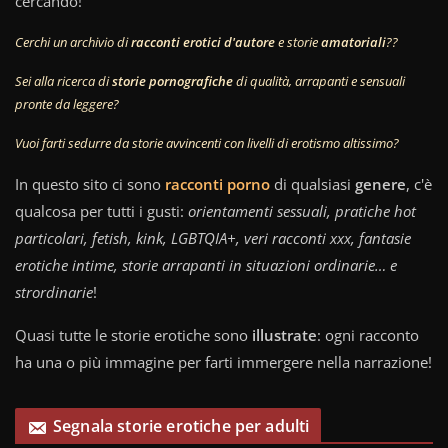
cercando!
Cerchi un archivio di
racconti erotici d'autore
e storie
amatoriali
??
Sei alla ricerca di
storie pornografiche
di qualità, arrapanti e sensuali
pronte da leggere?
Vuoi farti sedurre da storie avvincenti con livelli di erotismo altissimo?
In questo sito ci sono
racconti porno
di qualsiasi
genere
, c'è
qualcosa per tutti i gusti:
orientamenti sessuali, pratiche hot
particolari, fetish, kink, LGBTQIA+, veri racconti xxx, fantasie
erotiche intime, storie arrapanti in situazioni ordinarie… e
strordinarie
!
Quasi tutte le storie erotiche sono
illustrate
: ogni racconto
ha una o più immagine per farti immergere nella narrazione!
Segnala storie erotiche per adulti