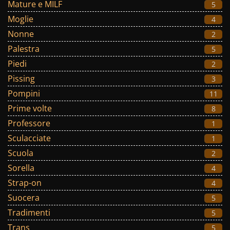
Mature e MILF
5
Moglie
4
Nonne
2
Palestra
5
Piedi
2
Pissing
3
Pompini
11
Prime volte
8
Professore
1
Sculacciate
1
Scuola
2
Sorella
4
Strap-on
4
Suocera
5
Tradimenti
5
Trans
5