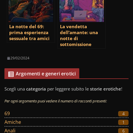
La notte del 69:
La vendetta
prima esperienza
dell’amante: una
sessuale tra amici
notte di
sottomissione
29/02/2024
Argomenti e generi erotici
Scegli una
categoria
per leggere subito le
storie erotiche
!
Per ogni argomento puoi vedere il numero di racconti presenti:
69
4
Amiche
1
Anali
6