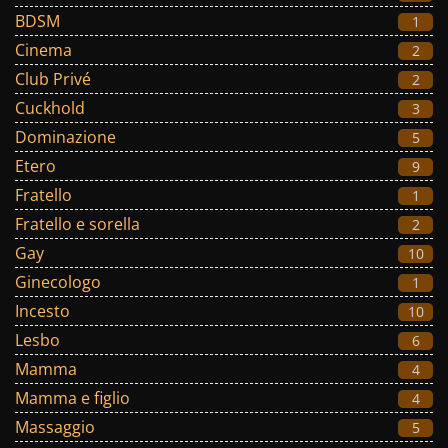
BDSM
1
Cinema
2
Club Privé
2
Cuckhold
3
Dominazione
5
Etero
9
Fratello
1
Fratello e sorella
2
Gay
10
Ginecologo
1
Incesto
10
Lesbo
6
Mamma
4
Mamma e figlio
4
Massaggio
5